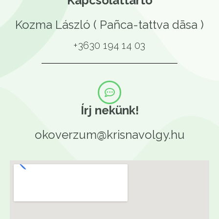
Kapcsolattartó
Kozma László ( Pañca-tattva dāsa )
+3630 194 14 03
Írj nekünk!
okoverzum@krisnavolgy.hu