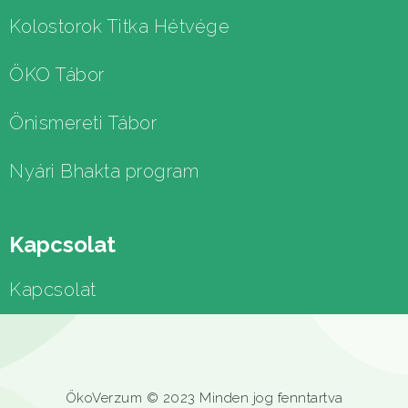
Kolostorok Titka Hétvége
ÖKO Tábor
Önismereti Tábor
Nyári Bhakta program
Kapcsolat
Kapcsolat
ÖkoVerzum © 2023 Minden jog fenntartva