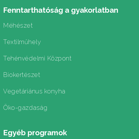
Fenntarthatóság a gyakorlatban
Méhészet
Textilműhely
Tehénvédelmi Központ
Biokertészet
Vegetáriánus konyha
Öko-gazdaság
E
gyéb programok